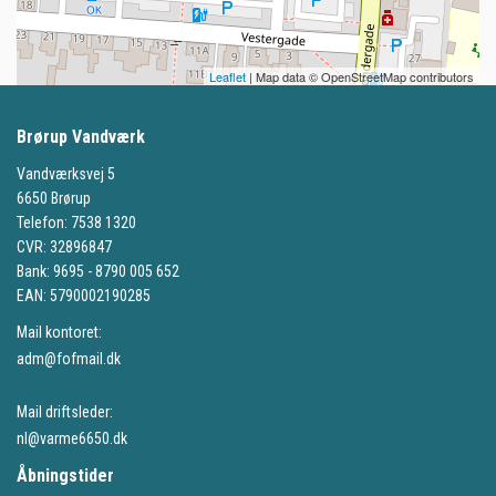
Leaflet
| Map data © OpenStreetMap contributors
Brørup Vandværk
Vandværksvej 5
6650 Brørup
Telefon: 7538 1320
CVR: 32896847
Bank: 9695 - 8790 005 652
EAN: 5790002190285
Mail kontoret:
adm@fofmail.dk
Mail driftsleder:
nl@varme6650.dk
Åbningstider